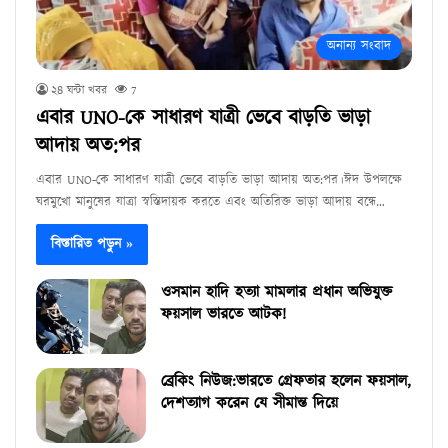
অনান্য সংবাদ
২৪ ঘন্টা খবর
7
এবার UNO-কে সাধারণ যাত্রী ভেবে বাড়তি ভাড়া
আদায় অত:পর
এবার UNO-কে সাধারণ যাত্রী ভেবে বাড়তি ভাড়া আদায় অত:পর।ঈদ উপলক্ষে
ঘরমুখো মানুষের যাত্রা স্বস্তিদায়ক করতে এবং অতিরিক্ত ভাড়া আদায় বন্ধে…
বিস্তারিত পড়ুন »
ওসমান হাদি হত্যা মামলার প্রধান অভিযুক্ত
ফয়সাল ভারতে আটক!
ব্রেকিং নিউজ:ভারতে গ্রেফতার হলেন ফয়সাল,
দেশত্যাগ করেন যে সীমান্ত দিয়ে