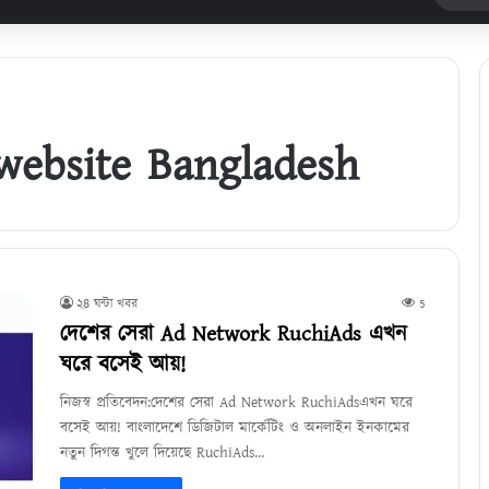
ebsite Bangladesh
২৪ ঘন্টা খবর
5
দেশের সেরা Ad Network RuchiAds এখন
ঘরে বসেই আয়!
নিজস্ব প্রতিবেদন:দেশের সেরা Ad Network RuchiAdsএখন ঘরে
বসেই আয়! বাংলাদেশে ডিজিটাল মার্কেটিং ও অনলাইন ইনকামের
নতুন দিগন্ত খুলে দিয়েছে RuchiAds…