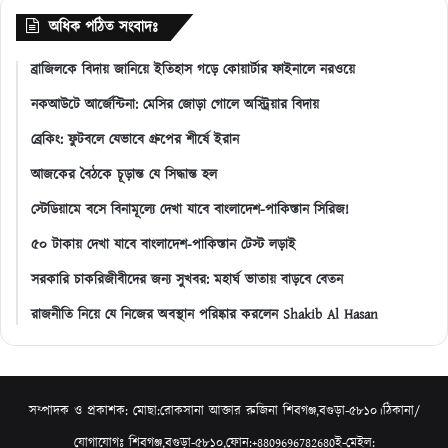
অধিক পঠিত সংবাদঃ
ব্রাজিলকে বিদায় জানিয়ে ইতিহাস গড়ে কোয়ার্টার ফাইনালে নরওয়ে
নকআউটে আর্জেন্টিনা: মেসির জোড়া গোলে অস্ট্রিয়ার বিদায়
ব্রেকিং: ফুটবলে যেভাবে গ্রুপের শীর্ষে ইরান
আজকের বৈঠকে চূড়ান্ত যে সিদ্ধান্ত হল
স্টেডিয়ামে বসে বিনামূল্যে দেখা যাবে বাংলাদেশ-পাকিস্তান সিরিজ!
৫০ টাকায় দেখা যাবে বাংলাদেশ-পাকিস্তান টেস্ট লড়াই
সরকারি চাকরিজীবীদের জন্য সুখবর: মহার্ঘ ভাতায় বাড়বে বেতন
রাজনীতি নিয়ে যে নিজের অবস্থান পরিষ্কার করলেন Shakib Al Hasan
সম্পাদক ও প্রকাশক: মোছা:রোকসানা আক্তার রুজিনা শিবগঞ্জ,বগুড়া-৫৮১০।ঠিকানা/
যোগাযোগঃ শিবগঞ্জ,বগুড়া-৫৮১০,ফোন:+8809696782680ই-মেইল: