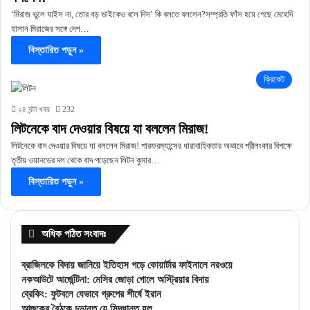
‘মিরাজ ভুলে যাইস না, তোর বড় ভাইকেও বলে দিস’ কি বলতে বললেন?সম্প্রতি ফাঁস হয়ে গেছে মেহেদি
হাসান মিরাজের সঙ্গে দেশ…
বিস্তারিত পড়ুন »
ক্রিকেট
২৪ ঘন্টা খবর
232
লিটনেকে বাদ দেওয়ার বিষয়ে যা বললেন মিরাজ!
লিটনেকে বাদ দেওয়ার বিষয়ে যা বললেন মিরাজ! পারফরম্যান্সের ধারাবাহিকতার অভাবে শ্রীলংকার বিপক্ষে
তৃতীয় ওয়ানডের দল থেকে বাদ পড়েছেন লিটন কুমার…
বিস্তারিত পড়ুন »
অধিক পঠিত সংবাদঃ
ব্রাজিলকে বিদায় জানিয়ে ইতিহাস গড়ে কোয়ার্টার ফাইনালে নরওয়ে
নকআউটে আর্জেন্টিনা: মেসির জোড়া গোলে অস্ট্রিয়ার বিদায়
ব্রেকিং: ফুটবলে যেভাবে গ্রুপের শীর্ষে ইরান
আজকের বৈঠকে চূড়ান্ত যে সিদ্ধান্ত হল