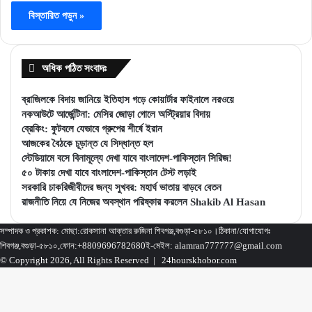
বিস্তারিত পড়ুন »
অধিক পঠিত সংবাদঃ
ব্রাজিলকে বিদায় জানিয়ে ইতিহাস গড়ে কোয়ার্টার ফাইনালে নরওয়ে
নকআউটে আর্জেন্টিনা: মেসির জোড়া গোলে অস্ট্রিয়ার বিদায়
ব্রেকিং: ফুটবলে যেভাবে গ্রুপের শীর্ষে ইরান
আজকের বৈঠকে চূড়ান্ত যে সিদ্ধান্ত হল
স্টেডিয়ামে বসে বিনামূল্যে দেখা যাবে বাংলাদেশ-পাকিস্তান সিরিজ!
৫০ টাকায় দেখা যাবে বাংলাদেশ-পাকিস্তান টেস্ট লড়াই
সরকারি চাকরিজীবীদের জন্য সুখবর: মহার্ঘ ভাতায় বাড়বে বেতন
রাজনীতি নিয়ে যে নিজের অবস্থান পরিষ্কার করলেন Shakib Al Hasan
সম্পাদক ও প্রকাশক: মোছা:রোকসানা আক্তার রুজিনা শিবগঞ্জ,বগুড়া-৫৮১০।ঠিকানা/যোগাযোগঃ
শিবগঞ্জ,বগুড়া-৫৮১০,ফোন:+8809696782680ই-মেইল: alamran777777@gmail.com
© Copyright 2026, All Rights Reserved |
24hourskhobor.com