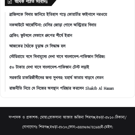
অধিক পঠিত সংবাদঃ
ব্রাজিলকে বিদায় জানিয়ে ইতিহাস গড়ে কোয়ার্টার ফাইনালে নরওয়ে
নকআউটে আর্জেন্টিনা: মেসির জোড়া গোলে অস্ট্রিয়ার বিদায়
ব্রেকিং: ফুটবলে যেভাবে গ্রুপের শীর্ষে ইরান
আজকের বৈঠকে চূড়ান্ত যে সিদ্ধান্ত হল
স্টেডিয়ামে বসে বিনামূল্যে দেখা যাবে বাংলাদেশ-পাকিস্তান সিরিজ!
৫০ টাকায় দেখা যাবে বাংলাদেশ-পাকিস্তান টেস্ট লড়াই
সরকারি চাকরিজীবীদের জন্য সুখবর: মহার্ঘ ভাতায় বাড়বে বেতন
রাজনীতি নিয়ে যে নিজের অবস্থান পরিষ্কার করলেন Shakib Al Hasan
সম্পাদক ও প্রকাশক: মোছা:রোকসানা আক্তার রুজিনা শিবগঞ্জ,বগুড়া-৫৮১০।ঠিকানা/
যোগাযোগঃ শিবগঞ্জ,বগুড়া-৫৮১০,ফোন:+8809696782680ই-মেইল: