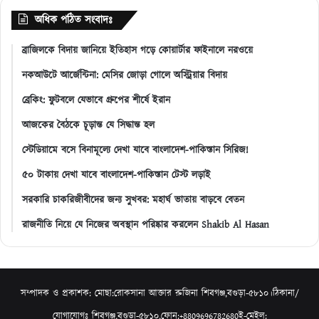
অধিক পঠিত সংবাদঃ
ব্রাজিলকে বিদায় জানিয়ে ইতিহাস গড়ে কোয়ার্টার ফাইনালে নরওয়ে
নকআউটে আর্জেন্টিনা: মেসির জোড়া গোলে অস্ট্রিয়ার বিদায়
ব্রেকিং: ফুটবলে যেভাবে গ্রুপের শীর্ষে ইরান
আজকের বৈঠকে চূড়ান্ত যে সিদ্ধান্ত হল
স্টেডিয়ামে বসে বিনামূল্যে দেখা যাবে বাংলাদেশ-পাকিস্তান সিরিজ!
৫০ টাকায় দেখা যাবে বাংলাদেশ-পাকিস্তান টেস্ট লড়াই
সরকারি চাকরিজীবীদের জন্য সুখবর: মহার্ঘ ভাতায় বাড়বে বেতন
রাজনীতি নিয়ে যে নিজের অবস্থান পরিষ্কার করলেন Shakib Al Hasan
সম্পাদক ও প্রকাশক: মোছা:রোকসানা আক্তার রুজিনা শিবগঞ্জ,বগুড়া-৫৮১০।ঠিকানা/
যোগাযোগঃ শিবগঞ্জ,বগুড়া-৫৮১০,ফোন:+8809696782680ই-মেইল: