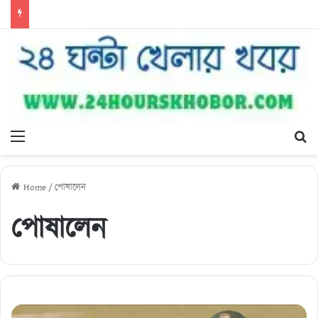
Menu
Se
Home
/
পোষালেন
পোষালেন