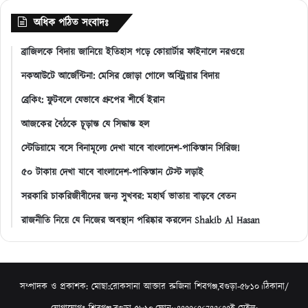
অধিক পঠিত সংবাদঃ
ব্রাজিলকে বিদায় জানিয়ে ইতিহাস গড়ে কোয়ার্টার ফাইনালে নরওয়ে
নকআউটে আর্জেন্টিনা: মেসির জোড়া গোলে অস্ট্রিয়ার বিদায়
ব্রেকিং: ফুটবলে যেভাবে গ্রুপের শীর্ষে ইরান
আজকের বৈঠকে চূড়ান্ত যে সিদ্ধান্ত হল
স্টেডিয়ামে বসে বিনামূল্যে দেখা যাবে বাংলাদেশ-পাকিস্তান সিরিজ!
৫০ টাকায় দেখা যাবে বাংলাদেশ-পাকিস্তান টেস্ট লড়াই
সরকারি চাকরিজীবীদের জন্য সুখবর: মহার্ঘ ভাতায় বাড়বে বেতন
রাজনীতি নিয়ে যে নিজের অবস্থান পরিষ্কার করলেন Shakib Al Hasan
সম্পাদক ও প্রকাশক: মোছা:রোকসানা আক্তার রুজিনা শিবগঞ্জ,বগুড়া-৫৮১০।ঠিকানা/