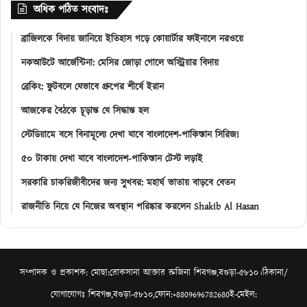
অধিক পঠিত সংবাদঃ
ব্রাজিলকে বিদায় জানিয়ে ইতিহাস গড়ে কোয়ার্টার ফাইনালে নরওয়ে
নকআউটে আর্জেন্টিনা: মেসির জোড়া গোলে অস্ট্রিয়ার বিদায়
ব্রেকিং: ফুটবলে যেভাবে গ্রুপের শীর্ষে ইরান
আজকের বৈঠকে চূড়ান্ত যে সিদ্ধান্ত হল
স্টেডিয়ামে বসে বিনামূল্যে দেখা যাবে বাংলাদেশ-পাকিস্তান সিরিজ!
৫০ টাকায় দেখা যাবে বাংলাদেশ-পাকিস্তান টেস্ট লড়াই
সরকারি চাকরিজীবীদের জন্য সুখবর: মহার্ঘ ভাতায় বাড়বে বেতন
রাজনীতি নিয়ে যে নিজের অবস্থান পরিষ্কার করলেন Shakib Al Hasan
সম্পাদক ও প্রকাশক: মোছা:রোকসানা আক্তার রুজিনা শিবগঞ্জ,বগুড়া-৫৮১০।ঠিকানা/
যোগাযোগঃ শিবগঞ্জ,বগুড়া-৫৮১০,ফোন:+8809696782680ই-মেইল: