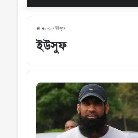
Home
/
ইউসুফ
ইউসুফ