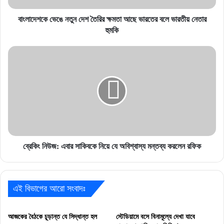
বলে
ভারতীয়
বাংলাদেশকে ভেঙে নতুন দেশ তৈরির ক্ষমতা আছে ভারতের বলে ভারতীয় নেতার
নেতার
হুমকি
হুমকি
ব্রেকিং
নিউজ:
এবার
সাকিবকে
নিয়ে
যে
অবিশ্বাস্য
মন্তব্য
করলেন
রফিক
ব্রেকিং নিউজ: এবার সাকিবকে নিয়ে যে অবিশ্বাস্য মন্তব্য করলেন রফিক
এই বিভাগের আরো সংবাদঃ
আজকের বৈঠকে চূড়ান্ত যে সিদ্ধান্ত হল
স্টেডিয়ামে বসে বিনামূল্যে দেখা যাবে