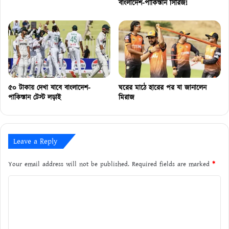
বাংলাদেশ-পাকিস্তান সিরিজ!
৫০ টাকায় দেখা যাবে বাংলাদেশ-
ঘরের মাঠে হারের পর যা জানালেন
পাকিস্তান টেস্ট লড়াই
মিরাজ
Leave a Reply
Your email address will not be published.
Required fields are marked
*
C
o
m
m