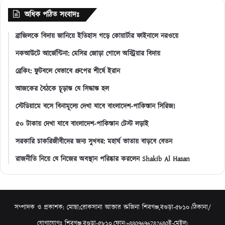
অধিক পঠিত সংবাদঃ
ব্রাজিলকে বিদায় জানিয়ে ইতিহাস গড়ে কোয়ার্টার ফাইনালে নরওয়ে
নকআউটে আর্জেন্টিনা: মেসির জোড়া গোলে অস্ট্রিয়ার বিদায়
ব্রেকিং: ফুটবলে যেভাবে গ্রুপের শীর্ষে ইরান
আজকের বৈঠকে চূড়ান্ত যে সিদ্ধান্ত হল
স্টেডিয়ামে বসে বিনামূল্যে দেখা যাবে বাংলাদেশ-পাকিস্তান সিরিজ!
৫০ টাকায় দেখা যাবে বাংলাদেশ-পাকিস্তান টেস্ট লড়াই
সরকারি চাকরিজীবীদের জন্য সুখবর: মহার্ঘ ভাতায় বাড়বে বেতন
রাজনীতি নিয়ে যে নিজের অবস্থান পরিষ্কার করলেন Shakib Al Hasan
সম্পাদক ও প্রকাশক: মোছা:রোকসানা আক্তার রুজিনা শিবগঞ্জ,বগুড়া-৫৮১০।ঠিকানা/
যোগাযোগঃ শিবগঞ্জ,বগুড়া-৫৮১০,ফোন:+8809696782680ই-মেইল: