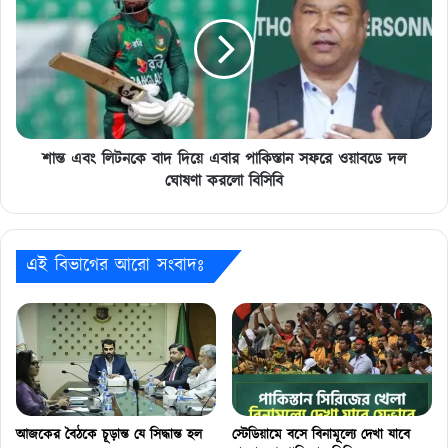
লিটনকে
বাদ
দিয়ে
এবার
পাকিস্তান
সফরে
ওয়াবডে
দল
শান্ত এবং লিটনকে বাদ দিয়ে এবার পাকিস্তান সফরে ওয়াবডে দল
ঘোষণা
ঘোষণা করলো বিসিবি
করলো
বিসিবি
এই বিভাগের আরো সংবাদঃ
আজকের বৈঠকে চূড়ান্ত যে সিদ্ধান্ত হল
স্টেডিয়ামে বসে বিনামূল্যে দেখা যাবে