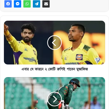
এবার
যে
কারনে
২
কোটি
রুপিই
পাবেন
মুস্তাফিজ
এবার যে কারনে ২ কোটি রুপিই পাবেন মুস্তাফিজ
আজ
১৫
বলে
১২
রান
লিটনের