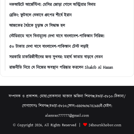
নকআউটে আর্জেন্টিনা: মেসির জোড়া গোলে অস্ট্রিয়ার বিদায়
ব্রেকিং: ফুটবলে যেভাবে গ্রুপের শীর্ষে ইরান
আজকের বৈঠকে চূড়ান্ত যে সিদ্ধান্ত হল
স্টেডিয়ামে বসে বিনামূল্যে দেখা যাবে বাংলাদেশ-পাকিস্তান সিরিজ!
৫০ টাকায় দেখা যাবে বাংলাদেশ-পাকিস্তান টেস্ট লড়াই
সরকারি চাকরিজীবীদের জন্য সুখবর: মহার্ঘ ভাতায় বাড়বে বেতন
রাজনীতি নিয়ে যে নিজের অবস্থান পরিষ্কার করলেন Shakib Al Hasan
সম্পাদক ও প্রকাশক: মোছা:রোকসানা আক্তার রুজিনা শিবগঞ্জ,বগুড়া-৫৮১০।ঠিকানা/
যোগাযোগঃ শিবগঞ্জ,বগুড়া-৫৮১০,ফোন:+8809696782680ই-মেইল:
alamran777777@gmail.com
© Copyright 2026, All Rights Reserved |
24hourskhobor.com