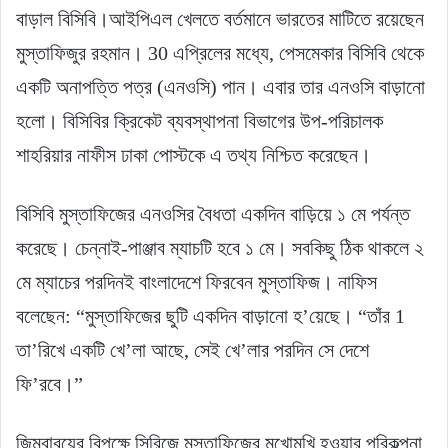
বাড়াল বিসিবি।আইপিএল খেলতে বর্তমানে ভারতের মাটিতে রয়েছেন
মুস্তাফিজুর রহমান। 30 এপ্রিলের মধ্যে, পেসমেকার বিসিবি থেকে
একটি অনাপত্তি পত্র (এনওসি) পান। এবার তার এনওসি বাড়ানো
হলো। বিসিবির ক্রিকেট ব্যবস্থাপনা বিভাগের উপ-পরিচালক
শাহরিয়ার নাফীস ঢাকা পোস্টকে এ তথ্য নিশ্চিত করেছেন।
বিসিবি মুস্তাফিজের এনওসির বৈধতা একদিন বাড়িয়ে ১ মে পর্যন্ত
করেছে। চেন্নাই-পাঞ্জাব ম্যাচটি হবে ১ মে। সবকিছু ঠিক থাকলে ২
মে ম্যাচের পরদিনই বাংলাদেশে ফিরবেন মুস্তাফিজ। নাফিস
বলেছেন: “মুস্তাফিজের ছুটি একদিন বাড়ানো হ’য়েছে। “তাঁর 1
তা’রিখে একটি খে’লা আছে, সেই খে’লার পরদিন সে দেশে
ফি’রবে।”
জিম্বাবুয়ের বিপক্ষে সিরিজে মুস্তাফিজের মুখোমুখি হওয়ার পরিকল্পনা