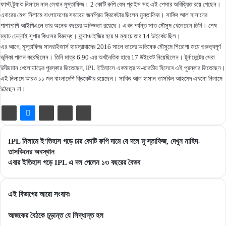
ফাস্ট ট্র্যাক নিলামে নাম লেখান মুস্তাফিজ। 2 কোটি রুপি বেস প্রাইস সহ এই পেসার অবিক্রিত রয়ে গেছেন।
এবারের মেগা নিলামে বাংলাদেশের সবচেয়ে জনপ্রিয় ক্রিকেটার ছিলেন মুস্তাফিজ। সাকিব আল হাসানের
পাশাপাশি আইপিএলে তার অনেক বছরের অভিজ্ঞতা রয়েছে। এখন পর্যন্ত সাত মৌসুম খেলেছেন তিনি। শেষ
ম্যাচ চেন্নাই সুপার কিংসের বিরুদ্ধে। ফ্র্যাঞ্চাইজির হয়ে 9 ম্যাচে তার 14 উইকেট ছিল।
এর আগে, মুস্তাফিজ সানরাইজার্স হায়দ্রাবাদের 2016 সালে তাদের অভিষেক মৌসুমে শিরোপা জয়ে গুরুত্বপূর্ণ
ভূমিকা পালন করেছিলেন। তিনি মাত্র 6.90 এর অর্থনৈতিক হারে 17 উইকেট নিয়েছিলেন। টুর্নামেন্টের সেরা
উদীয়মান খেলোয়াড়ের পুরস্কার জিতেছেন, IPL ইতিহাসে একমাত্র অ-ভারতীয় হিসেবে এই পুরস্কার জিতেছেন।
এই নিলামে আরও ১১ জন বাংলাদেশি ক্রিকেটার রয়েছেন। সাকিব আল হাসান-তাসকিন আহমেদ এখনো নিলামে
উঠছেন না।
IPL
IPL নিলামে ই'তিহাস গড়ে চার কোটি রুপি দামে যে দলে মু'স্তাফিজ, দেখুন নাহিদ-
নিলামে
তাসকিনের অবস্থান
ই'তিহাস
এবার
এবার ইতিহাস গড়ে IPL এ দল পেলেন ১৩ বছরের বৈভব
গড়ে
ইতিহাস
চার
গড়ে
কোটি
IPL
এই বিভাগের আরো সংবাদঃ
রুপি
এ
দামে
দল
আজকের বৈঠকে চূড়ান্ত যে সিদ্ধান্ত হল
যে
পেলেন