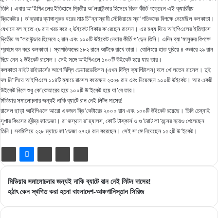
তিনি। এবার আ’ইপিএলের ইতিহাসে দ্বিতীয় অ’লরাউন্ডার হিসেবে বিরল কীর্তি গড়েছেন এই ক্যারিবীয়
ক্রিকেটার। শু’ক্রবার ব্যাঙ্গালুরুর ঘরের মাঠ চি”ন্নাস্বামী স্টেডিয়ামে স্বা’গতিকদের বিপক্ষে নেমেছিল কলকাতা।
যেখানে বল হাতে ২৯ রান খরচ করে ২ উইকেট শিকার ক’রেছেন রাসেন। এর মধ্য দিয়ে আইপিএলের ইতিহাসে
দ্বিতীয় অ”লরাউন্ডার হিসেবে ২ রান এবং ১০০টি উইকেট নেয়ার কীর্তি গ’ড়েন তিনি। এদিন ব্যা’ঙ্গালুরুর বিপক্ষে
প্রথমে বল করে কলকাতা। স্বাগতিকদের ১৮২ রানে আটকে রাখে তারা। বোলিংয়ে হাত ঘুরিয়ে ৪ ওভারে ২৯ রান
দিয়ে নেন ২ উইকেট রাসেল। সেই সঙ্গে আইপিএলে ১০০টি উইকেট হয়ে যায় তার।
কলকাতা নাইট রাইডার্সের আগে দিল্লি ডেয়ারডেভিলস (এখন দিল্লি ক্যাপিটালস) দলে খে’লতেন রাসেল। দুই
দল মি”লিয়ে আইপিএলে ১১৪টি ম্যাচে রাসেল করেছেন ২৩২৬ রান এবং নিয়েছেন ১০০টি উইকেট। আর একটি
উইকেট নিলে শুধু কে’কেআরের হয়ে ১০০টি উ’ইকেট হয়ে যা’বে তার।
মিডিয়ার সমালোচনার জন্যই নাকি ব্যাটে রান নেই লিটন দাসের!
রাসেল ছাড়া আইপিএলে আরো একজন ক্রি’কেটারের ২০০০ রান এবং ১০০টি উইকেট রয়েছে। তিনি চেন্নাই
সুপার কিংসের রবীন্দ্র জাডেজা। রা’জস্থান র”য়্যালস, কোচি টাস্কার্স ও গু’টরাট লা’য়ন্সের হয়েও খেলেছেন
তিনি। সবমিলিয়ে ২২৮ ম্যাচে জা’ডেজা ২৭২৪ রান করেছেন। সেই স’ঙ্গে নিয়েছেন ১৫২টি উ’ইকেট।
মিডিয়ার
মিডিয়ার সমালোচনার জন্যই নাকি ব্যাটে রান নেই লিটন দাসের!
সমালোচনার
হঠাৎ
হঠাৎ কেন স্থগিত করা হলো বাংলাদেশ-আফগানিস্তান সিরিজ
জন্যই
কেন
নাকি
স্থগিত