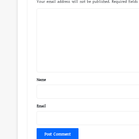
Your email address will not be published.
Required field
C
o
m
m
e
n
t
*
Name
Email