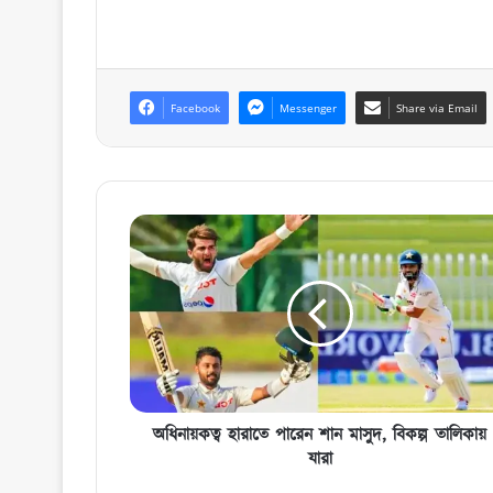
Facebook
Messenger
Share via Email
অধিনায়কত্ব
হারাতে
পারেন
শান
মাসুদ,
বিকল্প
তালিকায়
যারা
অধিনায়কত্ব হারাতে পারেন শান মাসুদ, বিকল্প তালিকায়
যারা