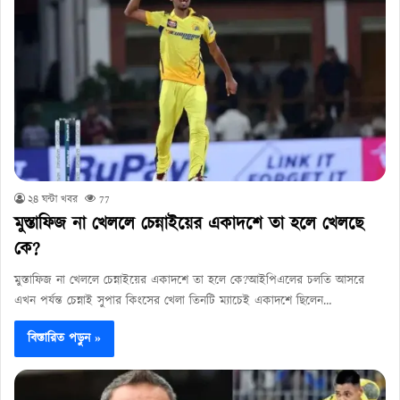
২৪ ঘন্টা খবর
77
মুস্তাফিজ না খেললে চেন্নাইয়ের একাদশে তা হলে খেলছে
কে?
মুস্তাফিজ না খেললে চেন্নাইয়ের একাদশে তা হলে কে?আইপিএলের চলতি আসরে
এখন পর্যন্ত চেন্নাই সুপার কিংসের খেলা তিনটি ম্যাচেই একাদশে ছিলেন…
বিস্তারিত পড়ুন »