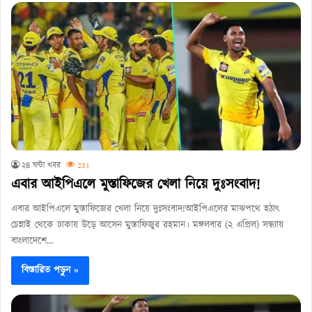
২৪ ঘন্টা খবর
231
এবার আইপিএলে মুস্তাফিজের খেলা নিয়ে দুঃসংবাদ!
এবার আইপিএলে মুস্তাফিজের খেলা নিয়ে দুঃসংবাদ!আইপিএলের মাঝপথে হঠাৎ
চেন্নাই থেকে ঢাকায় উড়ে আসেন মুস্তাফিজুর রহমান। মঙ্গলবার (২ এপ্রিল) সন্ধ্যায়
বাংলাদেশে…
বিস্তারিত পড়ুন »