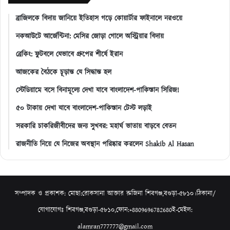
ব্রাজিলকে বিদায় জানিয়ে ইতিহাস গড়ে কোয়ার্টার ফাইনালে নরওয়ে
নকআউটে আর্জেন্টিনা: মেসির জোড়া গোলে অস্ট্রিয়ার বিদায়
ব্রেকিং: ফুটবলে যেভাবে গ্রুপের শীর্ষে ইরান
আজকের বৈঠকে চূড়ান্ত যে সিদ্ধান্ত হল
স্টেডিয়ামে বসে বিনামূল্যে দেখা যাবে বাংলাদেশ-পাকিস্তান সিরিজ!
৫০ টাকায় দেখা যাবে বাংলাদেশ-পাকিস্তান টেস্ট লড়াই
সরকারি চাকরিজীবীদের জন্য সুখবর: মহার্ঘ ভাতায় বাড়বে বেতন
রাজনীতি নিয়ে যে নিজের অবস্থান পরিষ্কার করলেন Shakib Al Hasan
সম্পাদক ও প্রকাশক: মোছা:রোকসানা আক্তার রুজিনা শিবগঞ্জ,বগুড়া-৫৮১০।ঠিকানা/
যোগাযোগঃ শিবগঞ্জ,বগুড়া-৫৮১০,ফোন:+8809696782680ই-মেইল:
alamran777777@gmail.com