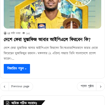
২৪ ঘন্টা খবর
161
দেশে ফেরা মুস্তাফিজ আবার আইপিএলে ফিরবেন কি?
দেশে ফেরা মুস্তাফিজ আবার আইপিএলে ফিরবেন কি?অপ্রত্যাশিতভাবে ভারত থেকে
ফিরেছেন মুস্তাফিজুর রহমান। মঙ্গলবার (২ এপ্রিল) সন্ধ্যায় তিনি বাংলাদেশে প্রবেশ
করেন।…
বিস্তারিত পড়ুন »
Previous page
পরের পৃষ্ঠায়
অধিক পঠিত সংবাদঃ