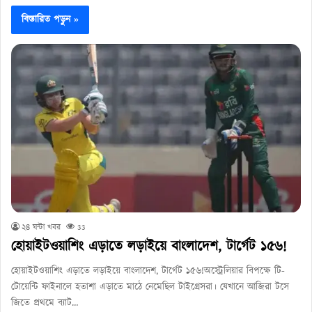
বিস্তারিত পড়ুন »
২৪ ঘন্টা খবর
33
হোয়াইটওয়াশিং এড়াতে লড়াইয়ে বাংলাদেশ, টার্গেট ১৫৬!
হোয়াইটওয়াশিং এড়াতে লড়াইয়ে বাংলাদেশ, টার্গেট ১৫৬!অস্ট্রেলিয়ার বিপক্ষে টি-
টোয়েন্টি ফাইনালে হতাশা এড়াতে মাঠে নেমেছিল টাইগ্রেসরা। যেখানে আজিরা টসে
জিতে প্রথমে ব্যাট…