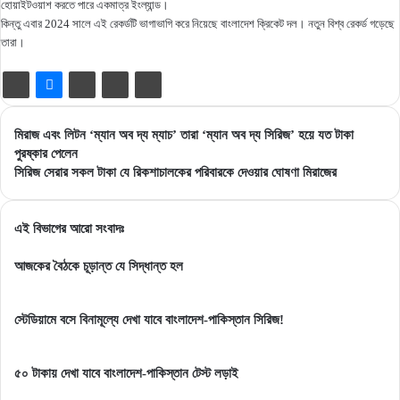
হোয়াইটওয়াশ করতে পারে একমাত্র ইংল্যান্ড।
কিন্তু এবার 2024 সালে এই রেকর্ডটি ভাগাভাগি করে নিয়েছে বাংলাদেশ ক্রিকেট দল। নতুন বিশ্ব রেকর্ড গড়েছে
তারা।
মিরাজ
মিরাজ এবং লিটন ‘ম্যান অব দ্য ম্যাচ’ তারা ‘ম্যান অব দ্য সিরিজ’ হয়ে যত টাকা
এবং
পুরষ্কার পেলেন
লিটন
সিরিজ
সিরিজ সেরার সকল টাকা যে রিকশাচালকের পরিবারকে দেওয়ার ঘোষণা মিরাজের
‘ম্যান
সেরার
অব
সকল
দ্য
টাকা
এই বিভাগের আরো সংবাদঃ
ম্যাচ’
যে
তারা
রিকশাচালকের
আজকের বৈঠকে চূড়ান্ত যে সিদ্ধান্ত হল
‘ম্যান
পরিবারকে
অব
দেওয়ার
স্টেডিয়ামে বসে বিনামূল্যে দেখা যাবে বাংলাদেশ-পাকিস্তান সিরিজ!
দ্য
ঘোষণা
সিরিজ’
মিরাজের
হয়ে
৫০ টাকায় দেখা যাবে বাংলাদেশ-পাকিস্তান টেস্ট লড়াই
যত
টাকা