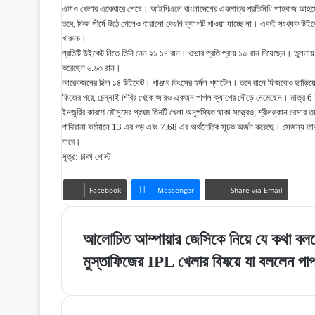
এটাও খেলার একেবারে শেষে। আইপিএলে বাংলাদেশের একমাত্র প্রতিনিধি শাহবাজ আহম
তবে, ফিজ শীর্ষে উঠে গেলেও হারানো বেগুনি ক্যাপটি পাওয়া যাচ্ছে না। একই সংখ্যক উইক
খারুচে।
প্রতিটি উইকেট নিতে তিনি নেন ২১.১৪ রান। ওভার প্রতি প্রায় ১০ রান দিয়েছেন। তুল
করেছেন ৬.৬৩ রান।
আরেকজনের ছিল ১৪ উইকেট। পাঞ্জাব কিংসের হর্ষল প্যাটেল। তবে রানে ফিজকেও ছাড়িয
ফিজের পরে, চেন্নাই শিবির থেকে আরও একজন পার্পল ক্যাপের দৌড়ে নেমেছেন। মাত্র 6 ম্য
ইনজুরির কারণে মৌসুমের প্রথম তিনটি খেলা অনুপস্থিত থাকা সত্ত্বেও, শ্রীলঙ্কান রেসার 
পাথিরানা বর্তমানে 13 এর গড় এবং 7.68 এর অর্থনৈতিক সূচক অর্জন করেছে। সেজন্য তার 13
যাবে।
সূত্র: ঢাকা পোস্ট
Facebook
Messenger
Share via Email
আলোচিত
আলোচিত আম্পায়ার জেসিকে নিয়ে যে কথা বল
আম্পায়ার
মুস্তাফিজের
মুস্তাফিজের IPL খেলার বিষয়ে যা বললেন পা
জেসিকে
IPL
নিয়ে
খেলার
যে
বিষয়ে
কথা