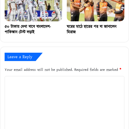
৫০ টাকায় দেখা যাবে বাংলাদেশ-
ঘরের মাঠে হারের পর যা জানালেন
পাকিস্তান টেস্ট লড়াই
মিরাজ
Leave a Reply
Your email address will not be published.
Required fields are marked
*
C
o
m
m
e
n