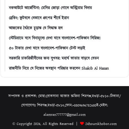
নকআউটে আর্জেন্টিনা: মেসির জোড়া গোলে অস্ট্রিয়ার বিদায়
ব্রেকিং: ফুটবলে যেভাবে গ্রুপের শীর্ষে ইরান
আজকের বৈঠকে চূড়ান্ত যে সিদ্ধান্ত হল
স্টেডিয়ামে বসে বিনামূল্যে দেখা যাবে বাংলাদেশ-পাকিস্তান সিরিজ!
৫০ টাকায় দেখা যাবে বাংলাদেশ-পাকিস্তান টেস্ট লড়াই
সরকারি চাকরিজীবীদের জন্য সুখবর: মহার্ঘ ভাতায় বাড়বে বেতন
রাজনীতি নিয়ে যে নিজের অবস্থান পরিষ্কার করলেন Shakib Al Hasan
সম্পাদক ও প্রকাশক: মোছা:রোকসানা আক্তার রুজিনা শিবগঞ্জ,বগুড়া-৫৮১০।ঠিকানা/
যোগাযোগঃ শিবগঞ্জ,বগুড়া-৫৮১০,ফোন:+8809696782680ই-মেইল:
alamran777777@gmail.com
© Copyright 2026, All Rights Reserved |
24hourskhobor.com