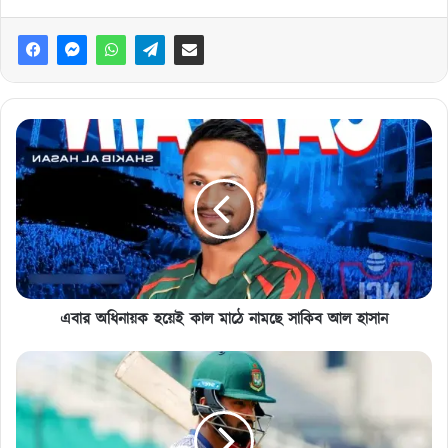
এবার
অধিনায়ক
হয়েই
কাল
মাঠে
নামছে
সাকিব
আল
হাসান
এবার অধিনায়ক হয়েই কাল মাঠে নামছে সাকিব আল হাসান
জাতীয়
দলে
এসেই
সবাই
যার