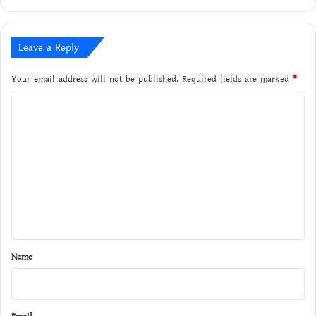
Leave a Reply
Your email address will not be published.
Required fields are marked
*
C
o
m
m
e
n
t
*
Name