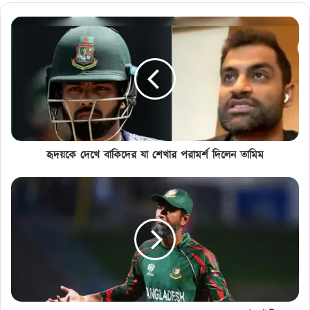
হৃদয়কে
দেখে
বাকিদের
যা
শেখার
পরামর্শ
দিলেন
তামিম
হৃদয়কে দেখে বাকিদের যা শেখার পরামর্শ দিলেন তামিম
সুপার
৮
এ
পরাজয়ের
পর
কেমন
হলো
বাংলাদেশের
পয়েন্ট