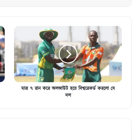
মাত্র
৭
রান
করে
অলআউট
হয়ে
বিশ্বরেকর্ড
করলো
যে
দল
মাত্র ৭ রান করে অলআউট হয়ে বিশ্বরেকর্ড করলো যে
দল