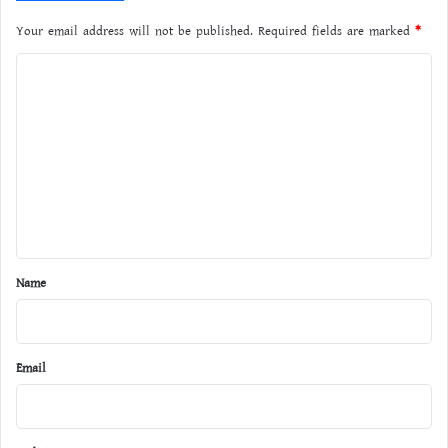
Your email address will not be published.
Required fields are marked
*
C
o
m
m
e
n
t
*
Name
Email