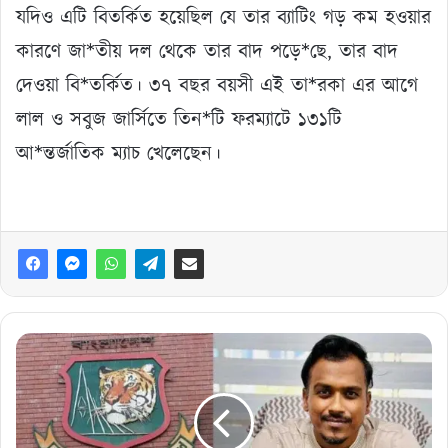
যদিও এটি বিতর্কিত হয়েছিল যে তার ব্যাটিং গড় কম হওয়ার
কারণে জা*তীয় দল থেকে তার বাদ পড়ে*ছে, তার বাদ
দেওয়া বি*তর্কিত। ৩৭ বছর বয়সী এই তা*রকা এর আগে
লাল ও সবুজ জার্সিতে তিন*টি ফরম্যাটে ১৩১টি
আ*ন্তর্জাতিক ম্যাচ খেলেছেন।
যারা
দেশের
ক্রিকেটকে
ধ্বংস
করছে
তাদের