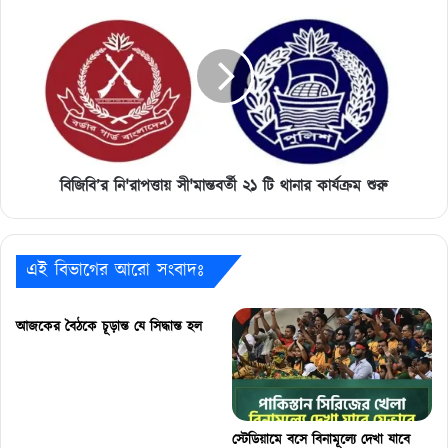
নি'রাপত্তায়
সী'মান্তবর্তী
২১
টি
থানার
কার্যক্রম
শুরু
বিজিবি’র নি'রাপত্তায় সী'মান্তবর্তী ২১ টি থানার কার্যক্রম শুরু
এই বিভাগের আরো সংবাদঃ
আজকের বৈঠকে চূড়ান্ত যে সিদ্ধান্ত হল
স্টেডিয়ামে বসে বিনামূল্যে দেখা যাবে