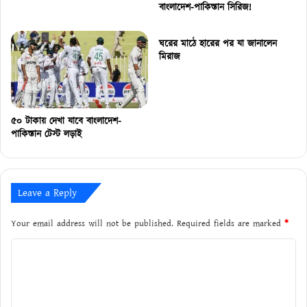
বাংলাদেশ-পাকিস্তান সিরিজ!
ঘরের মাঠে হারের পর যা জানালেন
মিরাজ
৫০ টাকায় দেখা যাবে বাংলাদেশ-
পাকিস্তান টেস্ট লড়াই
Leave a Reply
Your email address will not be published.
Required fields are marked
*
C
o
m