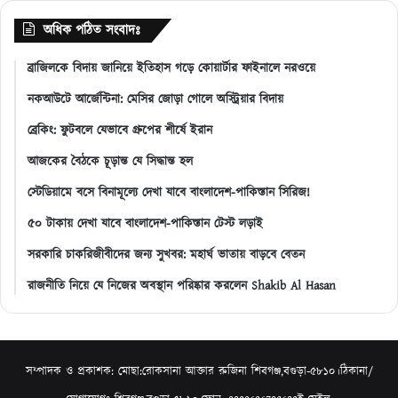
অধিক পঠিত সংবাদঃ
ব্রাজিলকে বিদায় জানিয়ে ইতিহাস গড়ে কোয়ার্টার ফাইনালে নরওয়ে
নকআউটে আর্জেন্টিনা: মেসির জোড়া গোলে অস্ট্রিয়ার বিদায়
ব্রেকিং: ফুটবলে যেভাবে গ্রুপের শীর্ষে ইরান
আজকের বৈঠকে চূড়ান্ত যে সিদ্ধান্ত হল
স্টেডিয়ামে বসে বিনামূল্যে দেখা যাবে বাংলাদেশ-পাকিস্তান সিরিজ!
৫০ টাকায় দেখা যাবে বাংলাদেশ-পাকিস্তান টেস্ট লড়াই
সরকারি চাকরিজীবীদের জন্য সুখবর: মহার্ঘ ভাতায় বাড়বে বেতন
রাজনীতি নিয়ে যে নিজের অবস্থান পরিষ্কার করলেন Shakib Al Hasan
সম্পাদক ও প্রকাশক: মোছা:রোকসানা আক্তার রুজিনা শিবগঞ্জ,বগুড়া-৫৮১০।ঠিকানা/