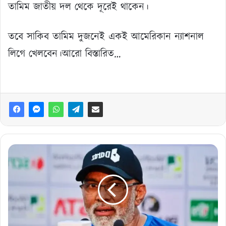
তামিম জাতীয় দল থেকে দূরেই থাকেন।
তবে সাকিব তামিম দুজনেই একই আমেরিকান ন্যাশনাল
লিগে খেলবেন।আরো বিস্তারিত…
ব্রেকিং
নিউজ:
বরখাস্ত
হতে
যাচ্ছেন
হাথুরুসিংহ,
কে
হচ্ছেন