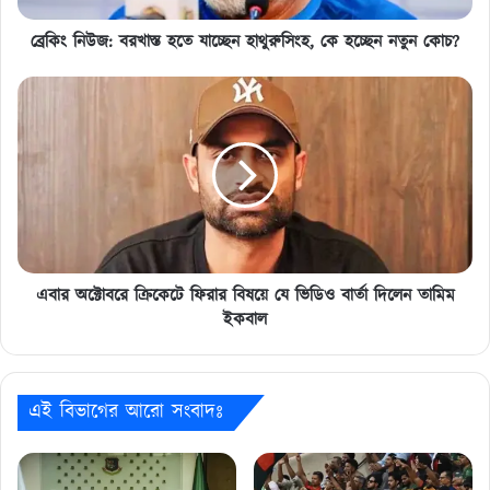
নতুন
কোচ?
ব্রেকিং নিউজ: বরখাস্ত হতে যাচ্ছেন হাথুরুসিংহ, কে হচ্ছেন নতুন কোচ?
এবার
অক্টোবরে
ক্রিকেটে
ফিরার
বিষয়ে
যে
ভিডিও
বার্তা
দিলেন
তামিম
এবার অক্টোবরে ক্রিকেটে ফিরার বিষয়ে যে ভিডিও বার্তা দিলেন তামিম
ইকবাল
ইকবাল
এই বিভাগের আরো সংবাদঃ