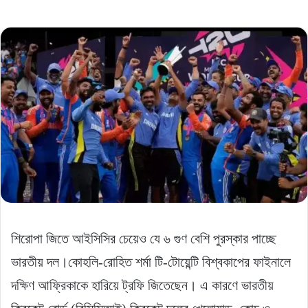
শিরােপা জিতে আইসিসির চেয়েও যে ৬ গুণ বেশি পুরস্কার পাচ্ছে
ভারতীয় দল।কোহলি-রোহিত শর্মা টি-টোয়েন্টি বিশ্বকাপের ফাইনালে
দক্ষিণ আফ্রিকাকে হারিয়ে ট্রফি জিতেছেন। এ কারণে ভারতীয়