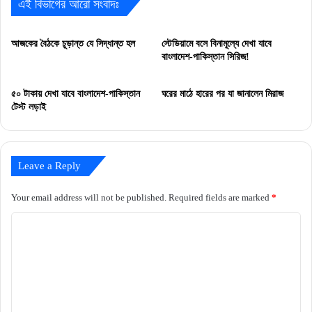
এই বিভাগের আরো সংবাদঃ
আজকের বৈঠকে চূড়ান্ত যে সিদ্ধান্ত হল
স্টেডিয়ামে বসে বিনামূল্যে দেখা যাবে
বাংলাদেশ-পাকিস্তান সিরিজ!
৫০ টাকায় দেখা যাবে বাংলাদেশ-পাকিস্তান
ঘরের মাঠে হারের পর যা জানালেন মিরাজ
টেস্ট লড়াই
Leave a Reply
Your email address will not be published.
Required fields are marked
*
C
o
m
m
e