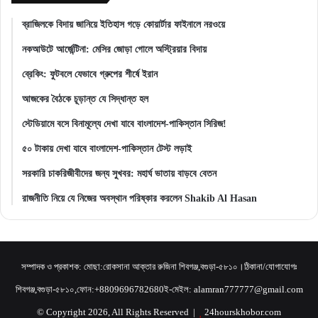
ব্রাজিলকে বিদায় জানিয়ে ইতিহাস গড়ে কোয়ার্টার ফাইনালে নরওয়ে
নকআউটে আর্জেন্টিনা: মেসির জোড়া গোলে অস্ট্রিয়ার বিদায়
ব্রেকিং: ফুটবলে যেভাবে গ্রুপের শীর্ষে ইরান
আজকের বৈঠকে চূড়ান্ত যে সিদ্ধান্ত হল
স্টেডিয়ামে বসে বিনামূল্যে দেখা যাবে বাংলাদেশ-পাকিস্তান সিরিজ!
৫০ টাকায় দেখা যাবে বাংলাদেশ-পাকিস্তান টেস্ট লড়াই
সরকারি চাকরিজীবীদের জন্য সুখবর: মহার্ঘ ভাতায় বাড়বে বেতন
রাজনীতি নিয়ে যে নিজের অবস্থান পরিষ্কার করলেন Shakib Al Hasan
সম্পাদক ও প্রকাশক: মোছা:রোকসানা আক্তার রুজিনা শিবগঞ্জ,বগুড়া-৫৮১০।ঠিকানা/যোগাযোগঃ
শিবগঞ্জ,বগুড়া-৫৮১০,ফোন:+8809696782680ই-মেইল: alamran777777@gmail.com
© Copyright 2026, All Rights Reserved |
24hourskhobor.com