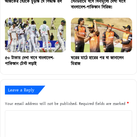
আজকের বৈঠকে চূড়ান্ত যে সিদ্ধান্ত হল
স্টেডিয়ামে বসে বিনামূল্যে দেখা যাবে
বাংলাদেশ-পাকিস্তান সিরিজ!
৫০ টাকায় দেখা যাবে বাংলাদেশ-
ঘরের মাঠে হারের পর যা জানালেন
পাকিস্তান টেস্ট লড়াই
মিরাজ
Leave a Reply
Your email address will not be published.
Required fields are marked
*
C
o
m