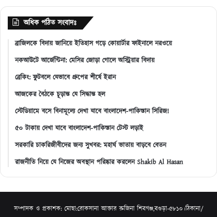
অধিক পঠিত সংবাদঃ
ব্রাজিলকে বিদায় জানিয়ে ইতিহাস গড়ে কোয়ার্টার ফাইনালে নরওয়ে
নকআউটে আর্জেন্টিনা: মেসির জোড়া গোলে অস্ট্রিয়ার বিদায়
ব্রেকিং: ফুটবলে যেভাবে গ্রুপের শীর্ষে ইরান
আজকের বৈঠকে চূড়ান্ত যে সিদ্ধান্ত হল
স্টেডিয়ামে বসে বিনামূল্যে দেখা যাবে বাংলাদেশ-পাকিস্তান সিরিজ!
৫০ টাকায় দেখা যাবে বাংলাদেশ-পাকিস্তান টেস্ট লড়াই
সরকারি চাকরিজীবীদের জন্য সুখবর: মহার্ঘ ভাতায় বাড়বে বেতন
রাজনীতি নিয়ে যে নিজের অবস্থান পরিষ্কার করলেন Shakib Al Hasan
সম্পাদক ও প্রকাশক: মোছা:রোকসানা আক্তার রুজিনা শিবগঞ্জ,বগুড়া-৫৮১০।ঠিকানা/