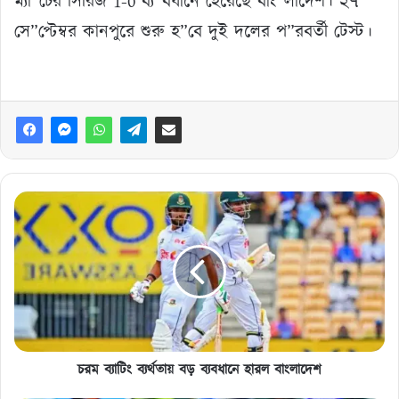
ম্যা”চের সিরিজ 1-0 ব্য”বধানে হেরেছে বাং”লাদেশ। ২৭
সে”প্টেম্বর কানপুরে শুরু হ”বে দুই দলের প”রবর্তী টেস্ট।
চরম
ব্যাটিং
ব্যর্থতায়
বড়
ব্যবধানে
হারল
বাংলাদেশ
চরম ব্যাটিং ব্যর্থতায় বড় ব্যবধানে হারল বাংলাদেশ