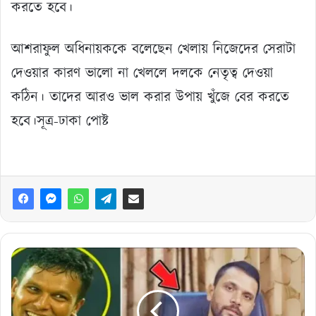
করতে হবে।
আশরাফুল অধিনায়ককে বলেছেন খেলায় নিজেদের সেরাটা
দেওয়ার কারণ ভালো না খেললে দলকে নেতৃত্ব দেওয়া
কঠিন। তাদের আরও ভাল করার উপায় খুঁজে বের করতে
হবে।সূত্র-ঢাকা পোষ্ট
লিটন
ও
শান্তকে
বাদ
দিয়ে