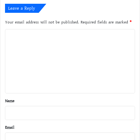
Leave a Reply
Your email address will not be published.
Required fields are marked
*
C
o
m
m
e
n
t
*
Name
Email