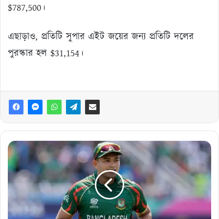
$787,500।
এছাড়াও, প্রতিটি সুপার এইট জয়ের জন্য প্রতিটি দলের
পুরস্কার হল $31,154।
এবার
যে
ঘুমের
কারনে
একাদশ
থেকে
বাদ
পড়লেন