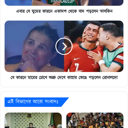
তাসকিন
এবার যে ঘুমের কারনে একাদশ থেকে বাদ পড়লেন তাসকিন
যে
কারনে
মায়ের
চোখে
অশ্রু
দেখে
কান্নায়
ভেঙে
পড়লেন
রোনালদো
যে কারনে মায়ের চোখে অশ্রু দেখে কান্নায় ভেঙে পড়লেন রোনালদো
এই বিভাগের আরো সংবাদঃ