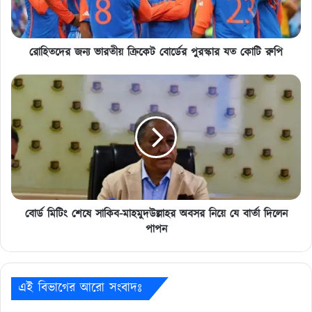
যত
কোটি
রুপি
রোহিতদের জন্য ভারতীয় ক্রিকেট বোর্ডের পুরস্কার যত কোটি রুপি
বোর্ড
মিটিং
শেষে
সাকিব-
মাহমুদউল্লাহর
অবসর
নিয়ে
যে
বার্তা
দিলেন
বোর্ড মিটিং শেষে সাকিব-মাহমুদউল্লাহর অবসর নিয়ে যে বার্তা দিলেন
পাপন
পাপন
এই বিভাগের আরো সংবাদঃ