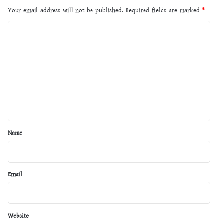
Your email address will not be published.
Required fields are marked
*
C
o
m
m
e
n
t
*
Name
Email
Website