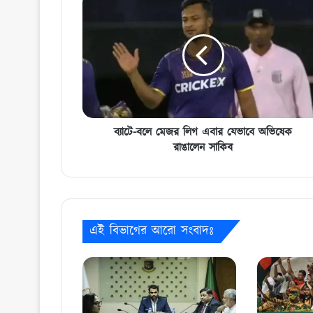
বলে
মেজর
লিগ
এবার
যেভাবে
অভিষেক
রাঙালেন
সাকিব
ব্যাটে-বলে মেজর লিগ এবার যেভাবে অভিষেক
রাঙালেন সাকিব
এই বিভাগের আরো সংবাদঃ