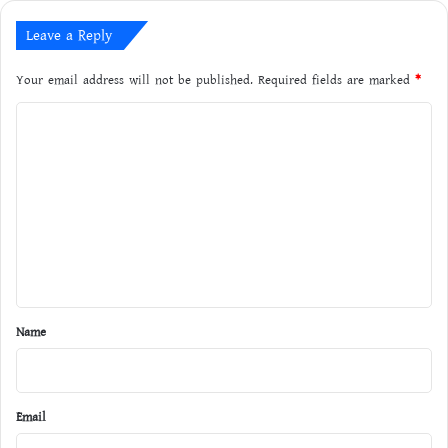
Leave a Reply
Your email address will not be published.
Required fields are marked
*
C
o
m
m
e
n
t
*
Name
Email