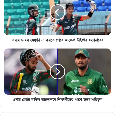
সেঞ্চুরি
না
করতে
পেরে
আক্ষেপ
টাইগার
ওপেনারের
এবার ডাবল সেঞ্চুরি না করতে পেরে আক্ষেপ টাইগার ওপেনারের
এবার
কোটা
বাতিল
আন্দোলনে
শিক্ষার্থীদের
পাশে
হৃদয়-
শরিফুল
এবার কোটা বাতিল আন্দোলনে শিক্ষার্থীদের পাশে হৃদয়-শরিফুল