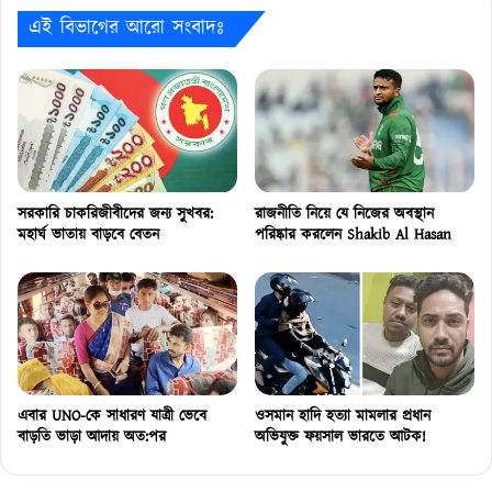
এই বিভাগের আরো সংবাদঃ
সরকারি চাকরিজীবীদের জন্য সুখবর:
রাজনীতি নিয়ে যে নিজের অবস্থান
মহার্ঘ ভাতায় বাড়বে বেতন
পরিষ্কার করলেন Shakib Al Hasan
এবার UNO-কে সাধারণ যাত্রী ভেবে
ওসমান হাদি হত্যা মামলার প্রধান
বাড়তি ভাড়া আদায় অত:পর
অভিযুক্ত ফয়সাল ভারতে আটক!