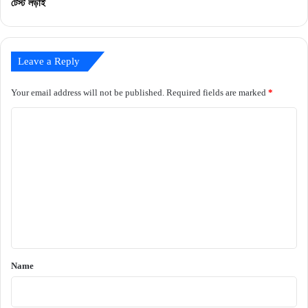
টেস্ট লড়াই
Leave a Reply
Your email address will not be published.
Required fields are marked
*
C
o
m
m
e
n
t
*
Name