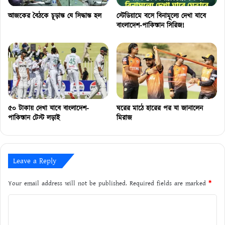
আজকের বৈঠকে চূড়ান্ত যে সিদ্ধান্ত হল
স্টেডিয়ামে বসে বিনামূল্যে দেখা যাবে
বাংলাদেশ-পাকিস্তান সিরিজ!
৫০ টাকায় দেখা যাবে বাংলাদেশ-
ঘরের মাঠে হারের পর যা জানালেন
পাকিস্তান টেস্ট লড়াই
মিরাজ
Leave a Reply
Your email address will not be published.
Required fields are marked
*
C
o