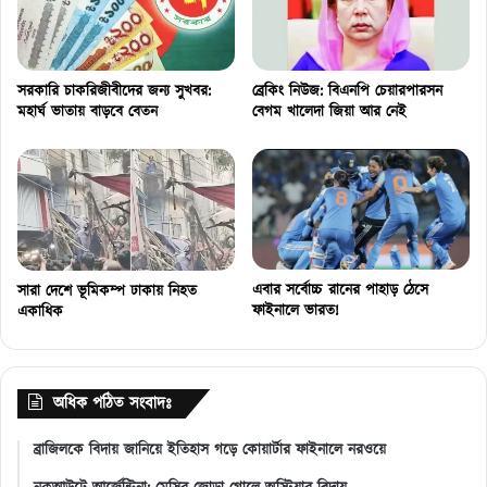
সরকারি চাকরিজীবীদের জন্য সুখবর:
ব্রেকিং নিউজ: বিএনপি চেয়ারপারসন
মহার্ঘ ভাতায় বাড়বে বেতন
বেগম খালেদা জিয়া আর নেই
এবার সর্বোচ্চ রানের পাহাড় ঠেসে
সারা দেশে ভূমিকম্প ঢাকায় নিহত
ফাইনালে ভারত!
একাধিক
অধিক পঠিত সংবাদঃ
ব্রাজিলকে বিদায় জানিয়ে ইতিহাস গড়ে কোয়ার্টার ফাইনালে নরওয়ে