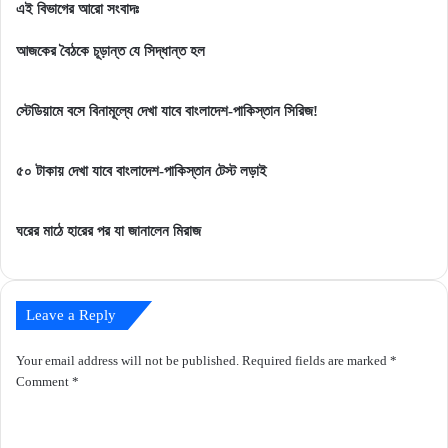
ঘটনা
বড়
এই বিভাগের আরো সংবাদঃ
ক্লিয়ার
সুখবর
করলেন
পেলো
আজকের বৈঠকে চূড়ান্ত যে সিদ্ধান্ত হল
তামিম-
তাসকিন-
মুশফিকরা!
শরিফুলরা!
স্টেডিয়ামে বসে বিনামূল্যে দেখা যাবে বাংলাদেশ-পাকিস্তান সিরিজ!
৫০ টাকায় দেখা যাবে বাংলাদেশ-পাকিস্তান টেস্ট লড়াই
ঘরের মাঠে হারের পর যা জানালেন মিরাজ
Leave a Reply
Your email address will not be published.
Required fields are marked
*
Comment
*