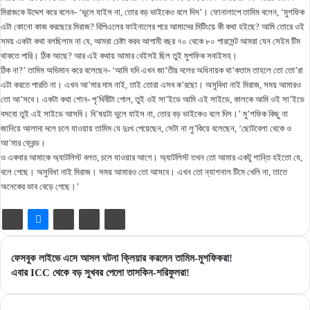
মিরাজকে উদ্দেশ করে বলেন- ‘ভুলে যাইস না, তোর বড় ভাইকেও বলে দিস’। ফোনালাপে তামিম বলেন, ‘মুশফিক
এটা কোনো কাজ করছেরে মিরাজ? বিপিএলের ফাইনালের পরে আমাদের মিটিংয়ে কী কথা হইছে? আমি তোরে ওই
সময় একটা কথা বলছিলাম না যে, আমরা চেষ্টা করব আগামী বছর ৭০ থেকে ৮০ পারসেন্ট আমরা যেন সেইম টিম
থাকতে পারি। ঠিক আছে? আর এই কথায় আমার বেইসই ছিল তুই মুশফিক সবাইসহ।
ঠিক না?’ তামিম অভিমান করে বলেছেন- ‘আমি যদি এখন জা’তীয় দলের অধিনায়ক থা’কতাম তাহলে তো তো’রা
এটা করতে পারতি না। এখন আ’মার দাম নাই, তাই তোরা এসব ক’রছো। অসুবিধা নাই মিরাজ, সময় আমারও
তো আ’সবে। একটা কথা শোন- পৃ’থিবীটা গোল, তুই ওই সা’ইডে আমি এই সাইডে, কালকে আমি ওই সা’ইডে
বসবো তুই এই সাইডে আসবি। বি’ষয়টা ভুলে যাইস না, তোর বড় ভাইকেও বলে দিস।’ মু’শফিক কিছু না
জানিয়ে আলাদা দলে চলে যাওয়ায় তামিম যে দুঃখ পেয়েছেন, সেটা না লু’কিয়ে বলেছেন, ‘ছোটবেলা থেকে ও
আ’মার ফ্রেন্ড।
ও একবার আমাকে অ্যাটলিস্ট বলত, চলে যাওয়ার আগে। অ্যাটলিস্ট তখন তো আমার একটু শান্তি হইতো যে,
বলে গেছে। অসুবিধা নাই মিরাজ। সময় আমারও তো আসবে। এখন তো ন্যাশনাল টিমে খেলি না, তাতে
অনেকের ভাব বেড়ে গেছে।’
ফেসবুক
ফেসবুক লাইভে এসে আসল ঘটনা ক্লিয়ার করলেন তামিম-মুশফিকরা!
লাইভে
এবার
এবার ICC থেকে বড় সুখবর পেলো তাসকিন-শরিফুলরা!
এসে
ICC
আসল
থেকে