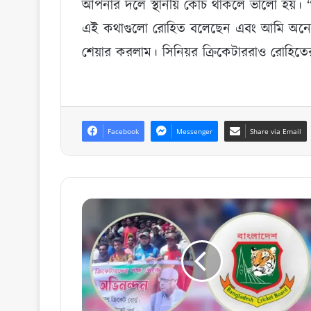
আপনার দলে স্থানীয় কোচ থাকলে ভালো হয়। 
এই কথাগুলো রোহিত বলেছেন এবং আমি অনেক
শেয়ার করলাম। সিনিয়র ক্রিকেটাররাও রোহিতে
Facebook
Messenger
Share via Email
ক্রিকেটারদের
১৬
দফা
দাবি,
এই
বিষয়ে
যা
বলছে