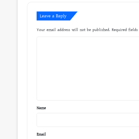
Leave a Reply
Your email address will not be published.
Required field
C
o
m
m
e
n
t
*
Name
Email