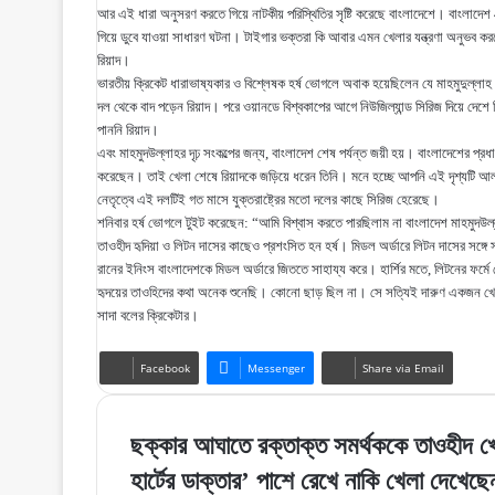
আর এই ধারা অনুসরণ করতে গিয়ে নাটকীয় পরিস্থিতির সৃষ্টি করেছে বাংলাদেশে। বাংলাদ
গিয়ে ডুবে যাওয়া সাধারণ ঘটনা। টাইগার ভক্তরা কি আবার এমন খেলার যন্ত্রণা অনুভব
রিয়াদ।
ভারতীয় ক্রিকেট ধারাভাষ্যকার ও বিশ্লেষক হর্ষ ভোগলে অবাক হয়েছিলেন যে মাহমুদুল্লাহ 
দল থেকে বাদ পড়েন রিয়াদ। পরে ওয়ানডে বিশ্বকাপের আগে নিউজিল্যান্ড সিরিজ দিয়ে দেশ
পাননি রিয়াদ।
এবং মাহমুদউল্লাহর দৃঢ় সংকল্পের জন্য, বাংলাদেশ শেষ পর্যন্ত জয়ী হয়। বাংলাদেশের প্র
করেছেন। তাই খেলা শেষে রিয়াদকে জড়িয়ে ধরেন তিনি। মনে হচ্ছে আপনি এই দৃশ্যটি আলা
নেতৃত্বে এই দলটিই গত মাসে যুক্তরাষ্ট্রের মতো দলের কাছে সিরিজ হেরেছে।
শনিবার হর্ষ ভোগলে টুইট করেছেন: “আমি বিশ্বাস করতে পারছিলাম না বাংলাদেশ মাহমুদউল
তাওহীদ হৃদিয়া ও লিটন দাসের কাছেও প্রশংসিত হন হর্ষ। মিডল অর্ডারে লিটন দাসের সঙ
রানের ইনিংস বাংলাদেশকে মিডল অর্ডারে জিততে সাহায্য করে। হার্শির মতে, লিটনের ফর্
হৃদয়ের তাওহিদের কথা অনেক শুনেছি। কোনো ছাড় ছিল না। সে সত্যিই দারুণ একজন খেলো
সাদা বলের ক্রিকেটার।
Facebook
Messenger
Share via Email
ছক্কার
ছক্কার আঘাতে রক্তাক্ত সমর্থককে তাওহীদ খো
আঘাতে
হার্টের
হার্টের ডাক্তার’ পাশে রেখে নাকি খেলা দেখেছ
রক্তাক্ত