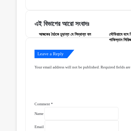
ডাক্তার’
সমর্থককে
পাশে
তাওহীদ
রেখে
খোলা
নাকি
চিঠি
এই বিভাগের আরো সংবাদঃ
খেলা
দিয়ে
দেখেছেন
যা
আজকের বৈঠকে চূড়ান্ত যে সিদ্ধান্ত হল
স্টেডিয়ামে বসে ব
পাপন
পাকিস্তান সিরি
বললেন
Leave a Reply
Your email address will not be published.
Required fields ar
Comment
*
Name
Email