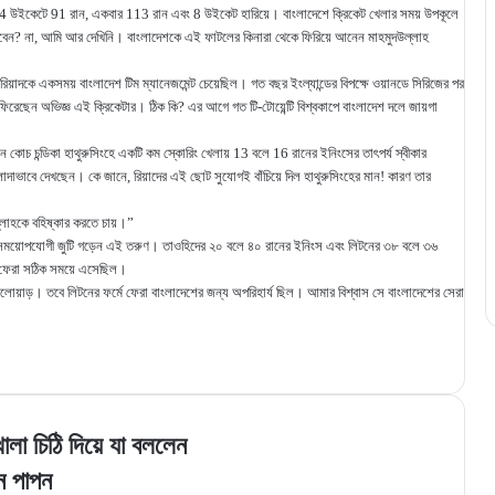
েশ 4 উইকেটে 91 রান, একবার 113 রান এবং 8 উইকেট হারিয়ে। বাংলাদেশে ক্রিকেট খেলার সময় উপকূলে
 করবেন? না, আমি আর দেখিনি। বাংলাদেশকে এই ফাটলের কিনারা থেকে ফিরিয়ে আনেন মাহমুদউল্লাহ
রিয়াদকে একসময় বাংলাদেশ টিম ম্যানেজমেন্ট চেয়েছিল। গত বছর ইংল্যান্ডের বিপক্ষে ওয়ানডে সিরিজের পর
ে ফিরেছেন অভিজ্ঞ এই ক্রিকেটার। ঠিক কি? এর আগে গত টি-টোয়েন্টি বিশ্বকাপে বাংলাদেশ দলে জায়গা
ধান কোচ চন্ডিকা হাথুরুসিংহে একটি কম স্কোরিং খেলায় 13 বলে 16 রানের ইনিংসের তাৎপর্য স্বীকার
দাভাবে দেখছেন। কে জানে, রিয়াদের এই ছোট সুযোগই বাঁচিয়ে দিল হাথুরুসিংহের মান! কারণ তার
্লাহকে বহিষ্কার করতে চায়।”
্গে সময়োপযোগী জুটি গড়েন এই তরুণ। তাওহিদের ২০ বলে ৪০ রানের ইনিংস এবং লিটনের ৩৮ বলে ৩৬
মে ফেরা সঠিক সময়ে এসেছিল।
য়াড়। তবে লিটনের ফর্মে ফেরা বাংলাদেশের জন্য অপরিহার্য ছিল। আমার বিশ্বাস সে বাংলাদেশের সেরা
লা চিঠি দিয়ে যা বললেন
েন পাপন