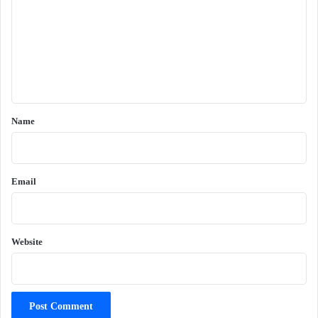
m
m
e
n
t
*
Name
Email
Website