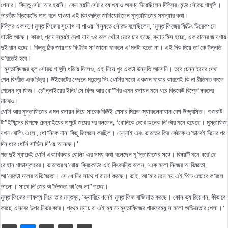
পেসার। কিন্তু সেটা আর হয়নি। কেন হয়নি সেটার ব্যাখ্যাও অবশ্য দিয়েছিলেন দিল্লির মেন্টর সৌরভ গাঙ্গুলি।
ভারতীয় ক্রিকেটের দাদা বনে যাওয়া এই কিংবদন্তি জানিয়েছিলেন মুস্তাফিজের সমস্যার কথা।
দিল্লির একাদশে মুস্তাফিজের সুযোগ না পাওয়া ইস্যুতে সৌরভ বলেছিলেন, ‘মুস্তাফিজের ফিল্ডিং ডিরেকশনে
ঘাটতি আছে। কারণ, প্রায় সময়ই দেখা যায় ওর বলে খোঁচা মেরে চার হচ্ছে, ক্যাচ মিস হচ্ছে, এক রানের জায়গায়
দুই রান হচ্ছে। কিন্তু ঠিক জায়গায় ফি’ল্ডিং সা’জানো থাকলে এ’মনটা হতো না। এই দিক দিয়ে তা’কে উন্নতি
ক’রতেই হবে।
’ মুস্তাফিজের ভুল সৌরভ গাঙ্গুলি ধরিয়ে দিলেও, এই নিয়ে খুব একটা উন্নতি আসেনি। তবে চেন্নাইয়ের দেখা
গেল বিপরীত এক চিত্র। উইকেটের পেছনে মহেন্দ্র সিং ধোনির মতো একজন থাকার কারণেই কি না রীতিমত বদলে
গেলেন দ্য ফিজ। চে”ন্নাইয়ের ইনিং’সে ফিজ আর ধো”নির এমন রসায়ন মনে ধরে ক্রিকেট বিশ্লে’ষকদের
মাঝেও।
ধোনি আর মুস্তাফিজের এমন রসায়ন নিয়ে সাবেক কিউই পেসার মিচেল ম্যাকলেনাঘান বেশ উচ্ছ্বসিত। গুজরাট
টা”ইটান্সের বিপক্ষে চেন্নাইয়ের দাপুটে জয়ের পর বললেন, ‘ধোনিকে দেখে অনেক নি’র্ভার মনে হয়েছে। মুস্তাফিজ
যখন বোলিং এলো, ধো’নিকে নানা কিছু জিজ্ঞেস করছিল। চেন্নাই এবং ভারতের ক্রি’কেটকে এ’ভাবেই দিনের পর
দিন ধরে ধোনি সার্ভিস দি’য়ে আসছে।’
গত দুই ম্যাচেই ধোনি একাধিকবার বোলিং এর সময় কথা বলেছেন মু’স্তাফিজের সঙ্গে। বিষয়টি মনে ধরে’ছে
রোহান গাভাস্কারের। ভারতের ঘ’রোয়া ক্রিকেটের এই কিংবদন্তি বলেন, ‘এক হলো নিজের অ’ভিজ্ঞতা,
আ’রেকটা দলের অভি’জ্ঞতা। সে ধোনির সাথে প’রামর্শ করছে। ভাই, আ’মার মনে হয় এই পিচে এভাবে ক’রলে
ভালো। সাথে নি’জের অ’ভিজ্ঞতা কা’জে লা”গাচ্ছে।
মুস্তাফিজের সাফল্য নিয়ে তার মন্তব্য, ‘ভ্যারিয়েশনেই মুস্তাফিজ বাজিমাত করছে। কোন ভ্যারিয়েশন, কীভাবে
করছে এসবের উপর নির্ভর করে। প্রথম ম্যাচ বা এই ম্যাচে মুস্তাফিজের পারফরম্যান্স হলো অভিজ্ঞতার খেলা।’