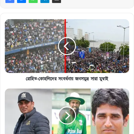
রোহিত-
কোহলিদের
সংবর্ধনায়
জনসমুদ্র
সারা
মুম্বাই
রোহিত-কোহলিদের সংবর্ধনায় জনসমুদ্র সারা মুম্বাই
ব্রেকিং
নিউজ:
সাবেক
তিন
ক্রিকেটারকে
কোচ
হিসেবে