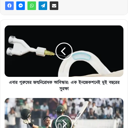
এবার
পুরুষের
জন্মনিরোধক
আবিস্কার:
এক
ইনজেকশনেই
দুই
বছরের
সুরক্ষা
এবার পুরুষের জন্মনিরোধক আবিস্কার: এক ইনজেকশনেই দুই বছরের
সুরক্ষা
কালামের
সেঞ্চুরিতে
আফগানিস্তানকে
পরাজিত
করলো