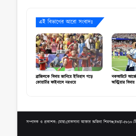
এই বিভাগের আরো সংবাদঃ
ব্রাজিলকে বিদায় জানিয়ে ইতিহাস গড়ে
নকআউটে আর্জেন
কোয়ার্টার ফাইনালে নরওয়ে
অস্ট্রিয়ার বিদায়
সম্পাদক ও প্রকাশক: মোছা:রোকসানা আক্তার রুজিনা শিবগঞ্জ,বগুড়া-৫৮১