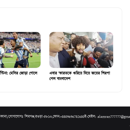
্টিনা: মেসির জোড়া গোলে
এবার ‘ভারতকে গুরিয়ে দিয়ে জয়ের শিরপা
পেল বাংলাদেশ
০।ঠিকানা/যোগাযোগঃ শিবগঞ্জ,বগুড়া-৫৮১০,ফোন:+8809696782680ই-মেইল: alamran777777@gm