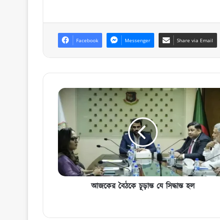
Facebook
Messenger
Share via Email
আজকের
বৈঠকে
চূড়ান্ত
যে
সিদ্ধান্ত
হল
আজকের বৈঠকে চূড়ান্ত যে সিদ্ধান্ত হল