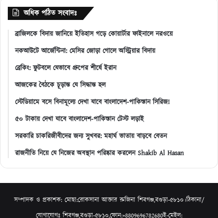
অধিক পঠিত সংবাদঃ
ব্রাজিলকে বিদায় জানিয়ে ইতিহাস গড়ে কোয়ার্টার ফাইনালে নরওয়ে
নকআউটে আর্জেন্টিনা: মেসির জোড়া গোলে অস্ট্রিয়ার বিদায়
ব্রেকিং: ফুটবলে যেভাবে গ্রুপের শীর্ষে ইরান
আজকের বৈঠকে চূড়ান্ত যে সিদ্ধান্ত হল
স্টেডিয়ামে বসে বিনামূল্যে দেখা যাবে বাংলাদেশ-পাকিস্তান সিরিজ!
৫০ টাকায় দেখা যাবে বাংলাদেশ-পাকিস্তান টেস্ট লড়াই
সরকারি চাকরিজীবীদের জন্য সুখবর: মহার্ঘ ভাতায় বাড়বে বেতন
রাজনীতি নিয়ে যে নিজের অবস্থান পরিষ্কার করলেন Shakib Al Hasan
সম্পাদক ও প্রকাশক: মোছা:রোকসানা আক্তার রুজিনা শিবগঞ্জ,বগুড়া-৫৮১০।ঠিকানা/
যোগাযোগঃ শিবগঞ্জ,বগুড়া-৫৮১০,ফোন:+8809696782680ই-মেইল: