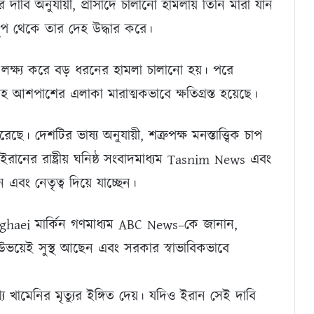
াবি অনুযায়ী, প্রাসাদে চালানো হামলায় তিনি মারা যান
তূপ থেকে তার দেহ উদ্ধার করে।
াদ লক্ষ্য করে বড় ধরনের হামলা চালানো হয়। পরে
সহ আশপাশের এলাকা মারাত্মকভাবে ক্ষতিগ্রস্ত হয়েছে।
ে। দেশটির ভাষ্য অনুযায়ী, শত্রুপক্ষ মনস্তাত্ত্বিক চাপ
। ইরানের রাষ্ট্রীয় ঘনিষ্ঠ সংবাদমাধ্যম Tasnim News এবং
বং নেতৃত্ব দিয়ে যাচ্ছেন।
il Baghaei মার্কিন গণমাধ্যম ABC News–কে জানান,
উভয়েই সুস্থ আছেন এবং সরকার স্বাভাবিকভাবে
্য খামেনির মৃত্যুর ইঙ্গিত দেয়। যদিও ইরান সেই দাবি