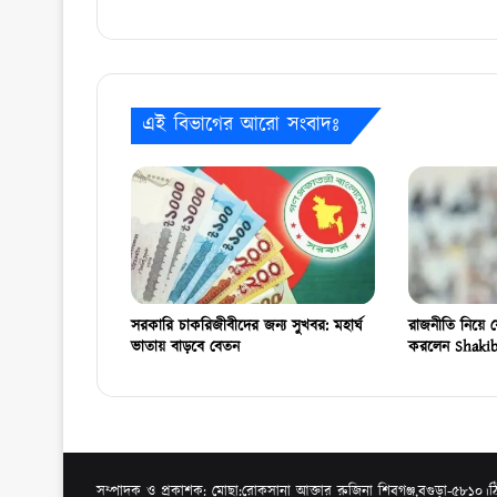
এই বিভাগের আরো সংবাদঃ
সরকারি চাকরিজীবীদের জন্য সুখবর: মহার্ঘ
রাজনীতি নিয়ে য
ভাতায় বাড়বে বেতন
করলেন Shakib
সম্পাদক ও প্রকাশক: মোছা:রোকসানা আক্তার রুজিনা শিবগঞ্জ,বগুড়া-৫৮১