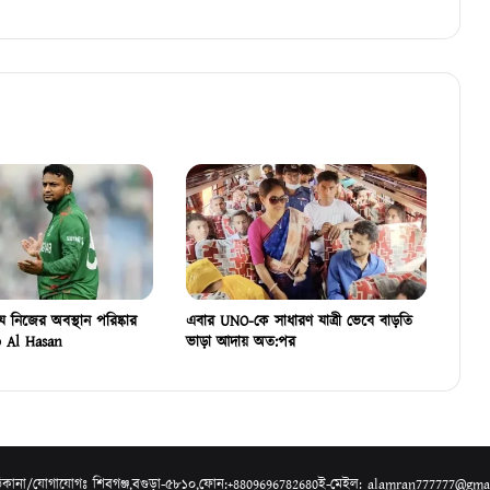
ে নিজের অবস্থান পরিষ্কার
এবার UNO-কে সাধারণ যাত্রী ভেবে বাড়তি
 Al Hasan
ভাড়া আদায় অত:পর
০।ঠিকানা/যোগাযোগঃ শিবগঞ্জ,বগুড়া-৫৮১০,ফোন:+8809696782680ই-মেইল: alamran777777@gm