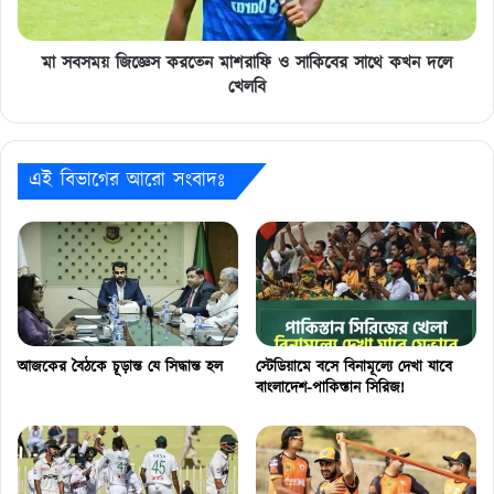
সাথে
কখন
দলে
মা সবসময় জিজ্ঞেস করতেন মাশরাফি ও সাকিবের সাথে কখন দলে
খেলবি
খেলবি
এই বিভাগের আরো সংবাদঃ
আজকের বৈঠকে চূড়ান্ত যে সিদ্ধান্ত হল
স্টেডিয়ামে বসে বিনামূল্যে দেখা যাবে
বাংলাদেশ-পাকিস্তান সিরিজ!