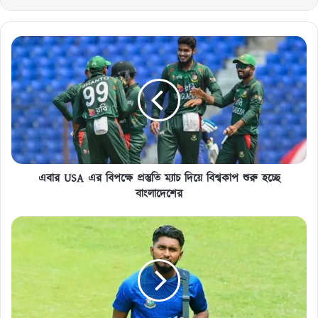
এবার
USA
এর
বিপক্ষে
প্রস্তুতি
ম্যাচ
দিয়ে
বিশ্বকাপ
শুরু
হচ্ছে
এবার USA এর বিপক্ষে প্রস্তুতি ম্যাচ দিয়ে বিশ্বকাপ শুরু হচ্ছে
বাংলাদেশের
বাংলাদেশের
মা
সবসময়
জিজ্ঞেস
করতেন
মাশরাফি
ও
সাকিবের