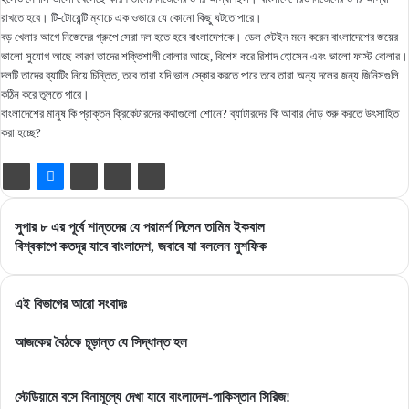
রাখতে হবে। টি-টোয়েন্টি ম্যাচে এক ওভারে যে কোনো কিছু ঘটতে পারে।
বড় খেলার আগে নিজেদের গ্রুপে সেরা দল হতে হবে বাংলাদেশকে। ডেল স্টেইন মনে করেন বাংলাদেশের জয়ের
ভালো সুযোগ আছে কারণ তাদের শক্তিশালী বোলার আছে, বিশেষ করে রিশাদ হোসেন এবং ভালো ফাস্ট বোলার।
দলটি তাদের ব্যাটিং নিয়ে চিন্তিত, তবে তারা যদি ভাল স্কোর করতে পারে তবে তারা অন্য দলের জন্য জিনিসগুলি
কঠিন করে তুলতে পারে।
বাংলাদেশের মানুষ কি প্রাক্তন ক্রিকেটারদের কথাগুলো শোনে? ব্যাটারদের কি আবার দৌড় শুরু করতে উৎসাহিত
করা হচ্ছে?
সুপার
সুপার ৮ এর পূর্বে শান্তদের যে পরামর্শ দিলেন তামিম ইকবাল
৮
বিশ্বকাপে
বিশ্বকাপে কতদূর যাবে বাংলাদেশ, জবাবে যা বললেন মুশফিক
এর
কতদূর
পূর্বে
যাবে
শান্তদের
বাংলাদেশ,
এই বিভাগের আরো সংবাদঃ
যে
জবাবে
পরামর্শ
যা
আজকের বৈঠকে চূড়ান্ত যে সিদ্ধান্ত হল
দিলেন
বললেন
তামিম
মুশফিক
স্টেডিয়ামে বসে বিনামূল্যে দেখা যাবে বাংলাদেশ-পাকিস্তান সিরিজ!
ইকবাল