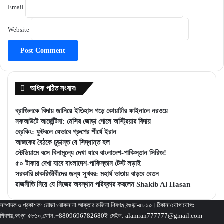
Email
Website
অধিক পঠিত সংবাদঃ
ব্রাজিলকে বিদায় জানিয়ে ইতিহাস গড়ে কোয়ার্টার ফাইনালে নরওয়ে
নকআউটে আর্জেন্টিনা: মেসির জোড়া গোলে অস্ট্রিয়ার বিদায়
ব্রেকিং: ফুটবলে যেভাবে গ্রুপের শীর্ষে ইরান
আজকের বৈঠকে চূড়ান্ত যে সিদ্ধান্ত হল
স্টেডিয়ামে বসে বিনামূল্যে দেখা যাবে বাংলাদেশ-পাকিস্তান সিরিজ!
৫০ টাকায় দেখা যাবে বাংলাদেশ-পাকিস্তান টেস্ট লড়াই
সরকারি চাকরিজীবীদের জন্য সুখবর: মহার্ঘ ভাতায় বাড়বে বেতন
রাজনীতি নিয়ে যে নিজের অবস্থান পরিষ্কার করলেন Shakib Al Hasan
সম্পাদক ও প্রকাশক: মোছা:রোকসানা আক্তার রুজিনা শিবগঞ্জ,বগুড়া-৫৮১০।ঠিকানা/যোগাযোগঃ
শিবগঞ্জ,বগুড়া-৫৮১০,ফোন:+8809696782680ই-মেইল: alamran777777@gmail.com