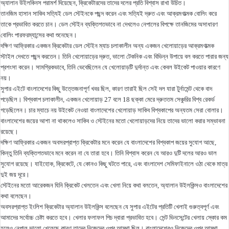
অ্যালান উইলকিনস পরামর্শ দিয়েছেন, ক্রিকেটারদের তাদের দলের প্রতি বিশ্বাস রাখা উচিত।
তানজিম হাসান সাকিব সত্যিই ডেল স্টেইনকে পছন্দ করেন এবং সত্যিই দ্রুত এবং আক্রমণাত্মক বোলিং করে
তাকে প্রভাবিত করতে চান। ডেল স্টেইন ব্যক্তিগতভাবে না দেখলেও নেপালের বিপক্ষে তানজিমের অসাধারণ
বোলিং পারফরম্যান্সের কথা শুনেছেন।
দক্ষিণ আফ্রিকার একজন ক্রিকেটার ডেল স্টেইন ম্যাচ চলাকালীন অন্য একজন খেলোয়াড়ের আক্রমণাত্মক
স্টাইল দেখতে পছন্দ করতেন। তিনি খেলোয়াড়ের দ্রুত, ভালো টেকনিক এবং বিভিন্ন উপায়ে বল করতে পারার জন্য
প্রশংসা করেন। সামগ্রিকভাবে, তিনি ভেবেছিলেন যে খেলোয়াড়টি দুর্দান্ত এবং কেবল উইকেট পাওয়ার কারণে
নয়।
সুপার এইটে বাংলাদেশের কিছু উত্তেজনাপূর্ণ খবর ছিল, কারণ তারাই ছিল সেই দল যারা টুর্নামেন্ট থেকে বাদ
পড়েছিল। বিশ্বকাপ চলাকালীন, একজন খেলোয়াড় 27 বলে 18 ছক্কা মেরে দ্রুততম সেঞ্চুরির বিশ্ব রেকর্ড
গড়েছিলেন। চার ম্যাচে নয় উইকেট নেওয়া বাংলাদেশের খেলোয়াড় সাকিব বিশ্বকাপের অন্যতম সেরা বোলার।
বাংলাদেশের জয়ের আশা না থাকলেও সাকিব ও স্টেইনের মতো খেলোয়াড়দের নিয়ে তাদের ভালো করার সম্ভাবনা
রয়েছে।
দক্ষিণ আফ্রিকার একজন অবসরপ্রাপ্ত ক্রিকেটার মনে করেন যে বাংলাদেশের বিশ্বকাপ জয়ের সুযোগ আছে,
কিন্তু তিনি ব্যক্তিগতভাবে মনে করেন না যে তারা হবে। তিনি বিশ্বাস করেন যে আরও দুটি দলের আরও ভাল
সুযোগ রয়েছে। যাইহোক, ক্রিকেটে, যে কোনও কিছু ঘটতে পারে, এবং বাংলাদেশ সেমিফাইনালে ওঠা থেকে মাত্র
দুই জয় দূরে।
স্টেইনের মতো আরেকজন যিনি ক্রিকেট খেলতেন এবং খেলা নিয়ে কথা বলতেন, অ্যালান উইলকিন্সও বাংলাদেশের
কথা বলেছেন।
অবসরপ্রাপ্ত ইংলিশ ক্রিকেটার অ্যালান উইলকিন্স বলেছেন যে সুপার এইটের প্রতিটি খেলাই গুরুত্বপূর্ণ এবং
আমাদের সর্বোচ্চ চেষ্টা করতে হবে। খেলার ফলাফল পিচ দ্বারা প্রভাবিত হবে। সেন্ট ভিনসেন্টের খেলায় স্কোর কম
হলেও নেপাল ভালো খেলেছে কারণ তাদের নিজেদের ওপর আস্থা ছিল। বাংলাদেশেরও নিজেদের ওপর আস্থা