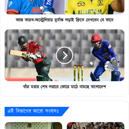
দেখবেন
যে
ভাবে
আজ ভারত-অস্ট্রেলিয়ার দুর্দান্ত লড়াই ফ্রিতে দেখবেন যে ভাবে
বাঁচা
মরার
শেষ
লরায়ে
ভোরে
মাঠে
নামছে
বাংলাদেশ
বাঁচা মরার শেষ লরায়ে ভোরে মাঠে নামছে বাংলাদেশ
এই বিভাগের আরো সংবাদঃ